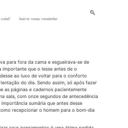
coisa?
Assine nossa newsletter
tava para fora da cama e esgueirava-se de
a importante que o lesse antes de o
 desse ao luxo de voltar para o conforto
rientação do dia. Sendo assim, só após fazer
que as páginas e cadernos pacientemente
 na sala, com onze segundos de antecedência
 importância sumária que antes desse
 de como recepcionar o homem para o bom-dia
nizar seus pensamentos é uma ótima pedida