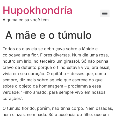
Ir
Hupokhondría
para
o
Alguma coisa você tem
conteúdo
A mãe e o túmulo
Todos os dias ela se debruçava sobre a lápide e
colocava uma flor. Flores diversas. Num dia uma rosa,
noutro um lírio, no terceiro um girassol. Só não punha
cravo de defunto porque o filho estava vivo, ora essa!;
vivia em seu coração. O epitáfio – desses que, como
sempre, diz mais sobre aquele que escreve do que
sobre o objeto da homenagem – proclamava essa
verdade: “Filho amado, para sempre vivo em nossos
corações”.
O túmulo florido, porém, não tinha corpo. Nem ossadas,
nem cinzas, nem nada. Só a ausência do filho, que um