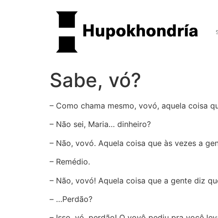
Sabe, vó?
– Como chama mesmo, vovó, aquela coisa qu
– Não sei, Maria… dinheiro?
– Não, vovó. Aquela coisa que às vezes a ge
– Remédio.
– Não, vovó! Aquela coisa que a gente diz q
– …Perdão?
– Isso, vó, perdão! O vovô pediu pra você leva