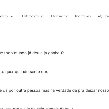
Somos…
Tratamentos
Literalmente
Phármakon
Alguma 
e todo mundo já deu e já ganhou?
nte quer quando sente dor.
ue dá por outra pessoa mas na verdade dá pra deixar nosso
r isso pra ele lá na sala, depois dormiu.