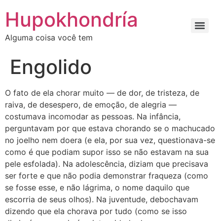
Ir
Hupokhondría
para
o
Alguma coisa você tem
conteúdo
Engolido
O fato de ela chorar muito — de dor, de tristeza, de
raiva, de desespero, de emoção, de alegria —
costumava incomodar as pessoas. Na infância,
perguntavam por que estava chorando se o machucado
no joelho nem doera (e ela, por sua vez, questionava-se
como é que podiam supor isso se não estavam na sua
pele esfolada). Na adolescência, diziam que precisava
ser forte e que não podia demonstrar fraqueza (como
se fosse esse, e não lágrima,
o nome daquilo que
escorria de seus olhos). Na juventude, debochavam
dizendo que ela chorava por tudo (como se isso