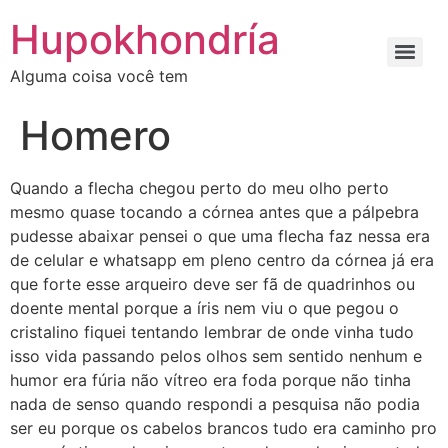
Ir
Hupokhondría
para
o
Alguma coisa você tem
conteúdo
Homero
Quando a flecha chegou perto do meu olho perto
mesmo quase tocando a córnea antes que a pálpebra
pudesse abaixar pensei o que uma flecha faz nessa era
de celular e whatsapp em pleno centro da córnea já era
que forte esse arqueiro deve ser fã de quadrinhos ou
doente mental porque a íris nem viu o que pegou o
cristalino fiquei tentando lembrar de onde vinha tudo
isso vida passando pelos olhos sem sentido nenhum e
humor era fúria não vítreo era foda porque não tinha
nada de senso quando respondi a pesquisa não podia
ser eu porque os cabelos brancos tudo era caminho pro