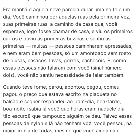
Era manhã e aquela neve parecia durar uma noite e um
dia. Você caminhou por aquelas ruas pela primeira vez,
suas primeiras ruas, a caminho da casa que, você
esperava, logo fosse chamar de casa, e viu os primeiros
carros e ouviu as primeiras buzinas e sentiu as
primeiras — muitas — pessoas caminharem apressadas,
e nem eram bem pessoas, só um amontoado sem rosto
de blusas, casacos, luvas, gorros, cachecóis. E, como
essas pessoas não falaram com você (sinal número
dois), você não sentiu necessidade de falar também.
Quando teve fome, parou, apontou, pegou, comeu,
pagou o preço que estava escrito na plaqueta no
balcão e sequer respondeu ao bom-dia, boa-tarde,
boa-noite (sabia lá você que horas eram naquele dia
tão escuro!) que tampouco alguém te deu. Talvez essas
pessoas de nylon e lã não tenham voz, você pensou, na
maior ironia de todas, mesmo que você ainda não