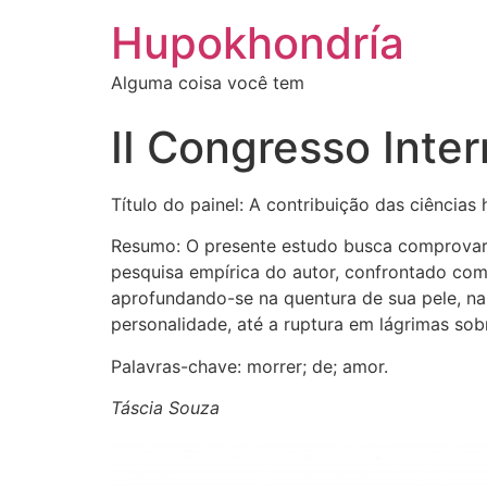
Ir
Hupokhondría
para
o
Alguma coisa você tem
conteúdo
II Congresso Inte
Título do painel: A contribuição das ciênci
Resumo: O presente estudo busca comprovar 
pesquisa empírica do autor, confrontado com 
aprofundando-se na quentura de sua pele, n
personalidade, até a ruptura em lágrimas sob
Palavras-chave: morrer; de; amor.
Táscia Souza