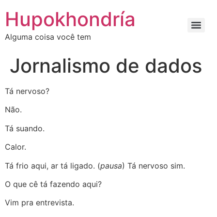
Ir
Hupokhondría
para
o
Alguma coisa você tem
conteúdo
Jornalismo de dados
Tá nervoso?
Não.
Tá suando.
Calor.
Tá frio aqui, ar tá ligado. (
pausa
) Tá nervoso sim.
O que cê tá fazendo aqui?
Vim pra entrevista.