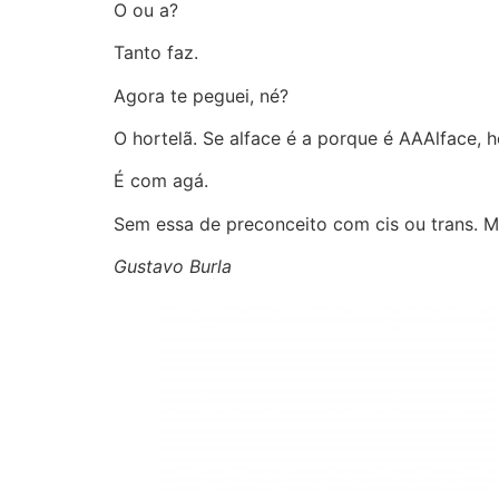
O ou a?
Tanto faz.
Agora te peguei, né?
O hortelã. Se alface é a porque é AAAlface, 
É com agá.
Sem essa de preconceito com cis ou trans. M
Gustavo Burla