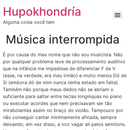
Ir
Hupokhondría
para
o
Alguma coisa você tem
conteúdo
Música interrompida
É por causa do meu nome que não sou musicista. Não
por qualquer problema leve de processamento auditivo
que na infância me impedisse de diferenciar F de V
(esse, na verdade, era meu irmão) e muito menos Dó de
Si (embora dó de mim nunca tenha estado em falta).
Também não porque meus dedos não se abriam o
suficiente para saltar entre teclas longínquas no piano
ou executar acordes que nem precisavam ser tão
mirabolantes assim no braço do violão. Tampouco por
não conseguir cantar minimamente afinada, sempre
deixando, em vez disso, a voz vagar ali pelos semitons.