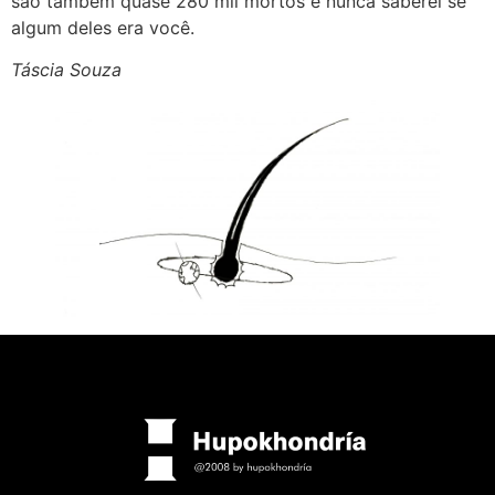
são também quase 280 mil mortos e nunca saberei se
algum deles era você.
Táscia Souza