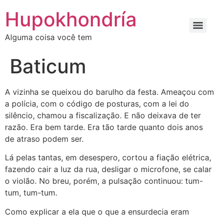
Ir
Hupokhondría
para
o
Alguma coisa você tem
conteúdo
Baticum
A vizinha se queixou do barulho da festa. Ameaçou com
a polícia, com o código de posturas, com a lei do
silêncio, chamou a fiscalização. E não deixava de ter
razão. Era bem tarde. Era tão tarde quanto dois anos
de atraso podem ser.
Lá pelas tantas, em desespero, cortou a fiação elétrica,
fazendo cair a luz da rua, desligar o microfone, se calar
o violão. No breu, porém, a pulsação continuou: tum-
tum, tum-tum.
Como explicar a ela que o que a ensurdecia eram