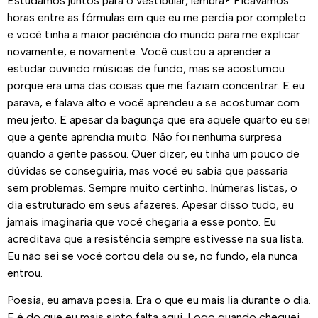
Estudamos juntos para o vestibular, lembra? Ficávamos
horas entre as fórmulas em que eu me perdia por completo
e você tinha a maior paciência do mundo para me explicar
novamente, e novamente. Você custou a aprender a
estudar ouvindo músicas de fundo, mas se acostumou
porque era uma das coisas que me faziam concentrar. E eu
parava, e falava alto e você aprendeu a se acostumar com
meu jeito. E apesar da bagunça que era aquele quarto eu sei
que a gente aprendia muito. Não foi nenhuma surpresa
quando a gente passou. Quer dizer, eu tinha um pouco de
dúvidas se conseguiria, mas você eu sabia que passaria
sem problemas. Sempre muito certinho. Inúmeras listas, o
dia estruturado em seus afazeres. Apesar disso tudo, eu
jamais imaginaria que você chegaria a esse ponto. Eu
acreditava que a resistência sempre estivesse na sua lista.
Eu não sei se você cortou dela ou se, no fundo, ela nunca
entrou.
Poesia, eu amava poesia. Era o que eu mais lia durante o dia.
E é do que eu mais sinto falta aqui. Logo quando cheguei,