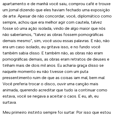
apartamento e de manhã você saiu, comprou café e trouxe
um jornal dizendo que eles haviam fechado uma exposição
de arte. Apesar de não concordar, você, diplomático como
sempre, achou que era melhor agir com cautela, talvez
fosse só uma ação isolada, vindo de algo maior que nós
não saberíamos, “talvez as obras fossem pornográficas
demais mesmo”, sim, você usou essas palavras. E não, não
era um caso isolado, eu gritava isso, e no fundo você
também sabia disso. E também não, as obras não eram
pornográficas demais, as obras eram retratos de deuses e
tinham mais de dois mil anos. Eu acharia graça disso se
naquele momento eu não tivesse com um puta
pressentimento ruim de que as coisas iam mal, bem mal.
Você preferia trocar o disco, ouvir uma canção mais
animada, querendo acreditar que tudo ia continuar como
estava, você se negava a aceitar o caos. E eu, ah, eu
surtava.
Meu primeiro instinto sempre foi surtar. Por isso que estou