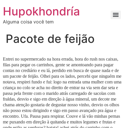
Ir
Hupokhondría
para
o
Alguma coisa você tem
conteúdo
Pacote de feijão
Entrei no supermercado na hora errada, hora do rush nos caixas,
filas para pegar os carrinhos, gente se amontoando para pagar
contas no crediário e eu lá, perdido em busca de quase nada e de
um pacote de feijão. Olhei para os lados, percebi que ninguém me
notava, respirei fundo e fui: logo na entrada uma mulher com uma
criança no colo se acha no direito de entrar na via sem dar seta e
passa pela frente com o marido atrás carregado de sacolas com
fraldas, desvio e sigo em direção à água mineral, um decote me
chama atenção gostaria de degustar nosso vinho, desvio os olhos
não posso estou dirigindo e sigo em passo avançado pra água e
encontro. Ufa. Pausa para respirar. Couve e lá vão minhas pernas
me puxando em direção à quitanda e muitos legumes e frutas e
onde estão as verduras? batata! achei atrás do carrinho com o