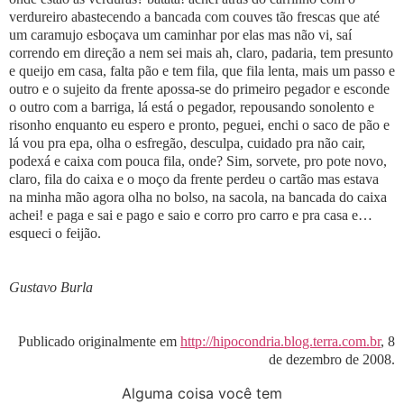
verdureiro abastecendo a bancada com couves tão frescas que até
um caramujo esboçava um caminhar por elas mas não vi, saí
correndo em direção a nem sei mais ah, claro, padaria, tem presunto
e queijo em casa, falta pão e tem fila, que fila lenta, mais um passo e
outro e o sujeito da frente apossa-se do primeiro pegador e esconde
o outro com a barriga, lá está o pegador, repousando sonolento e
risonho enquanto eu espero e pronto, peguei, enchi o saco de pão e
lá vou pra epa, olha o esfregão, desculpa, cuidado pra não cair,
podexá e caixa com pouca fila, onde? Sim, sorvete, pro pote novo,
claro, fila do caixa e o moço da frente perdeu o cartão mas estava
na minha mão agora olha no bolso, na sacola, na bancada do caixa
achei! e paga e sai e pago e saio e corro pro carro e pra casa e…
esqueci o feijão.
Gustavo Burla
Publicado originalmente em
http://hipocondria.blog.terra.com.br
, 8
de dezembro de 2008.
Alguma coisa você tem