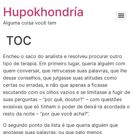
Ir
Hupokhondría
para
o
Alguma coisa você tem
conteúdo
TOC
Encheu o saco do analista e resolveu procurar outro
tipo de terapia. Em primeiro lugar, queria alguém com
quem conversar, que retrucasse suas palavras, que lhe
desse conselhos, que julgasse suas atitudes como
certas ou erradas, e não que apenas a ficasse
escutando com os olhos vazios e se limitasse a fugir de
suas perguntas – “por quê, doutor?” – com questões
evasivas que só tinham o poder de deixá-la acordada o
resto da noite – “por que você acha?”.
O segundo ponto da lista é que queria alguém que
anotasse suas palavras; ou que pelo menos