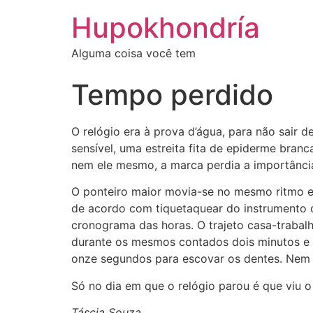
Ir
Hupokhondría
para
o
Alguma coisa você tem
conteúdo
Tempo perdido
O relógio era à prova d’água, para não sair d
sensível, uma estreita fita de epiderme bra
nem ele mesmo, a marca perdia a importância,
O ponteiro maior movia-se no mesmo ritmo e
de acordo com tiquetaquear do instrumento 
cronograma das horas. O trajeto casa-trabal
durante os mesmos contados dois minutos e v
onze segundos para escovar os dentes. Nem a
Só no dia em que o relógio parou é que viu o
Táscia Souza