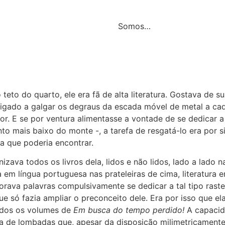
Somos…
o teto do quarto, ele era fã de alta literatura. Gostava de 
rigado a galgar os degraus da escada móvel de metal a c
tor. E se por ventura alimentasse a vontade de se dedicar 
 mais baixo do monte -, a tarefa de resgatá-lo era por s
sa que poderia encontrar.
izava todos os livros dela, lidos e não lidos, lado a lado 
a em língua portuguesa nas prateleiras de cima, literatura 
ava palavras compulsivamente se dedicar a tal tipo rasteiro
 que só fazia ampliar o preconceito dele. Era por isso que 
dos os volumes de
Em busca do tempo perdido!
A capacid
sa de lombadas que, apesar da disposição milimetricamente