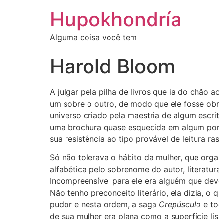
Ir
Hupokhondría
para
o
Alguma coisa você tem
conteúdo
Harold Bloom
A julgar pela pilha de livros que ia do chão a
um sobre o outro, de modo que ele fosse ob
universo criado pela maestria de algum escri
uma brochura quase esquecida em algum ponto
sua resistência ao tipo provável de leitura ra
Só não tolerava o hábito da mulher, que organ
alfabética pelo sobrenome do autor, literatur
Incompreensível para ele era alguém que devor
Não tenho preconceito literário, ela dizia, o
pudor e nesta ordem, a saga
Crepúsculo
e to
de sua mulher era plana como a superfície li