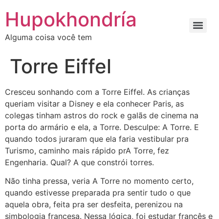
Ir
Hupokhondría
para
o
Alguma coisa você tem
conteúdo
Torre Eiffel
Cresceu sonhando com a Torre Eiffel. As crianças
queriam visitar a Disney e ela conhecer Paris, as
colegas tinham astros do rock e galãs de cinema na
porta do armário e ela, a Torre. Desculpe: A Torre. E
quando todos juraram que ela faria vestibular pra
Turismo, caminho mais rápido prA Torre, fez
Engenharia. Qual? A que constrói torres.
Não tinha pressa, veria A Torre no momento certo,
quando estivesse preparada pra sentir tudo o que
aquela obra, feita pra ser desfeita, perenizou na
simbologia francesa. Nessa lógica, foi estudar francês e