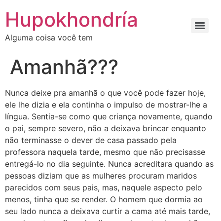
Ir
Hupokhondría
para
o
Alguma coisa você tem
conteúdo
Amanhã???
Nunca deixe pra amanhã o que você pode fazer hoje,
ele lhe dizia e ela continha o impulso de mostrar-lhe a
língua. Sentia-se como que criança novamente, quando
o pai, sempre severo, não a deixava brincar enquanto
não terminasse o dever de casa passado pela
professora naquela tarde, mesmo que não precisasse
entregá-lo no dia seguinte. Nunca acreditara quando as
pessoas diziam que as mulheres procuram maridos
parecidos com seus pais, mas, naquele aspecto pelo
menos, tinha que se render. O homem que dormia ao
seu lado nunca a deixava curtir a cama até mais tarde,