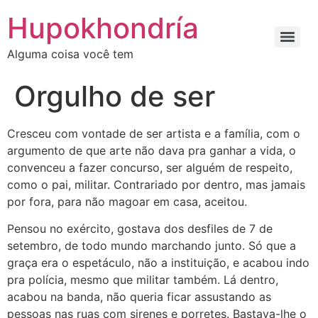
Ir
Hupokhondría
para
o
Alguma coisa você tem
conteúdo
Orgulho de ser
Cresceu com vontade de ser artista e a família, com o
argumento de que arte não dava pra ganhar a vida, o
convenceu a fazer concurso, ser alguém de respeito,
como o pai, militar. Contrariado por dentro, mas jamais
por fora, para não magoar em casa, aceitou.
Pensou no exército, gostava dos desfiles de 7 de
setembro, de todo mundo marchando junto. Só que a
graça era o espetáculo, não a instituição, e acabou indo
pra polícia, mesmo que militar também. Lá dentro,
acabou na banda, não queria ficar assustando as
pessoas nas ruas com sirenes e porretes. Bastava-lhe o