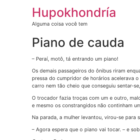
Ir
Hupokhondría
para
o
Alguma coisa você tem
conteúdo
Piano de cauda
– Peraí, motô, tá entrando um piano!
Os demais passageiros do ônibus riram enqua
pressa do cumpridor de horários acelerava o
carro nem tão cheio que conseguiu sentar-se,
O trocador fazia troças com um e outro, mald
e mesmo os constrangidos não continham um 
Na parada, a mulher levantou, virou-se para sa
– Agora espera que o piano vai tocar. – e so