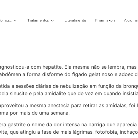
Somos…
Tratamentos
Literalmente
Phármakon
Alguma 
diagnosticou-a com hepatite. Ela mesma não se lembra, ma
 abdômen a forma disforme do fígado gelatinoso e adoecid
etida a sessões diárias de nebulização em função da bronq
 pela sinusite e pela amidalite que de vez em quando insist
proveitou a mesma anestesia para retirar as amídalas, foi
cama por mais de uma semana.
 era gastrite o nome da dor intensa na barriga que apareci
ite, que atingiu a fase de mais lágrimas, fotofobia, inchaç