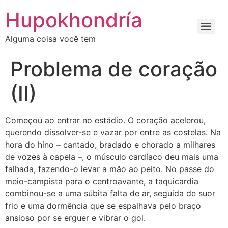
Ir
Hupokhondría
para
o
Alguma coisa você tem
conteúdo
Problema de coração
(II)
Começou ao entrar no estádio. O coração acelerou,
querendo dissolver-se e vazar por entre as costelas. Na
hora do hino – cantado, bradado e chorado a milhares
de vozes à capela –, o músculo cardíaco deu mais uma
falhada, fazendo-o levar a mão ao peito. No passe do
meio-campista para o centroavante, a taquicardia
combinou-se a uma súbita falta de ar, seguida de suor
frio e uma dormência que se espalhava pelo braço
ansioso por se erguer e vibrar o gol.