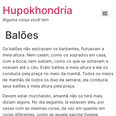
Ir
Hupokhondría
para
o
Alguma coisa você tem
conteúdo
Balões
Os balões não esticavam os barbantes, flutuavam a
meia altura. Nem caíam, como os soprados em casa,
com a boca; nem subiam, como os que se soltavam e
voavam até o céu. Eram balões a meia altura e ela os
conduzia pela praça no meio da manhã. Todos os meios
de manhãs de todos os dias da semana, ela conduzia
seus balões a meia altura pela praça.
Devem estar murchando, amanhã não os terá mais.
diziam alguns. No dia seguinte, lá estavam eles, por
vezes com as mesmas cores, de vez em quando em
cores diferentes, como se aquele pacote tivesse