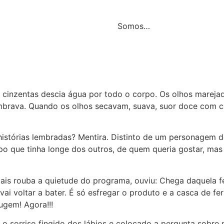
Somos…
o
 cinzentas descia água por todo o corpo. Os olhos marejad
embrava. Quando os olhos secavam, suava, suor doce com c
istórias lembradas? Mentira. Distinto de um personagem d
empo que tinha longe dos outros, de quem queria gostar, m
 rouba a quietude do programa, ouviu: Chega daquela fer
ai voltar a bater. É só esfregar o produto e a casca de f
ugem! Agora!!!
 o sorriso fingido dos lábios e colocado a pergunta sobre 