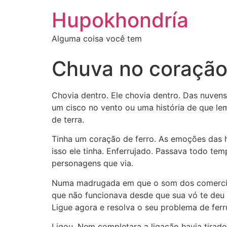
Ir
Hupokhondría
para
o
Alguma coisa você tem
conteúdo
Chuva no coraçã
Chovia dentro. Ele chovia dentro. Das nuvens
um cisco no vento ou uma história de que l
de terra.
Tinha um coração de ferro. As emoções das h
isso ele tinha. Enferrujado. Passava todo t
personagens que via.
Numa madrugada em que o som dos comerciais
que não funcionava desde que sua vó te deu v
Ligue agora e resolva o seu problema de ferr
Ligou. Nem completara a ligação havia tirado