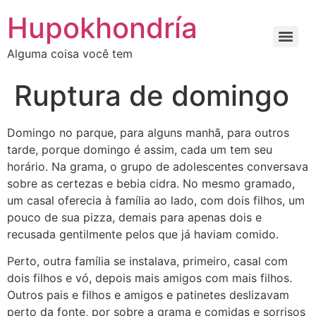
Ir
Hupokhondría
para
o
Alguma coisa você tem
conteúdo
Ruptura de domingo
Domingo no parque, para alguns manhã, para outros
tarde, porque domingo é assim, cada um tem seu
horário. Na grama, o grupo de adolescentes conversava
sobre as certezas e bebia cidra. No mesmo gramado,
um casal oferecia à família ao lado, com dois filhos, um
pouco de sua pizza, demais para apenas dois e
recusada gentilmente pelos que já haviam comido.
Perto, outra família se instalava, primeiro, casal com
dois filhos e vó, depois mais amigos com mais filhos.
Outros pais e filhos e amigos e patinetes deslizavam
perto da fonte, por sobre a grama e comidas e sorrisos