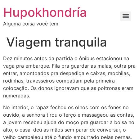
Ir
Hupokhondría
para
o
Alguma coisa você tem
conteúdo
Viagem tranquila
Dez minutos antes da partida o ônibus estacionou na
vaga pra embarque. Fila pra guardar as malas, outra pra
entrar, amontoados pra despedida e caixas, mochilas,
rodinhas, travesseiros combatiam pela primeira
colocação. Os donos ignoravam que as poltronas eram
numeradas.
No interior, o rapaz fechou os olhos com os fones no
ouvido, a senhora tirou o terço e massageou as contas,
a jovem recebeu ajuda do moço pra guardar a bolsa no
alto, o casal deu as mãos sem parar de conversar, o
velho cambaleou até o fundo empurrado pelas pernas,