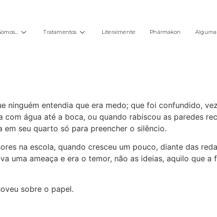
Somos…
Tratamentos
Literalmente
Phármakon
Alguma 
e ninguém entendia que era medo; que foi confundido, vez
 com água até a boca, ou quando rabiscou as paredes re
 em seu quarto só para preencher o silêncio.
essores na escola, quando cresceu um pouco, diante das r
ava uma ameaça e era o temor, não as ideias, aquilo que a f
hoveu sobre o papel.