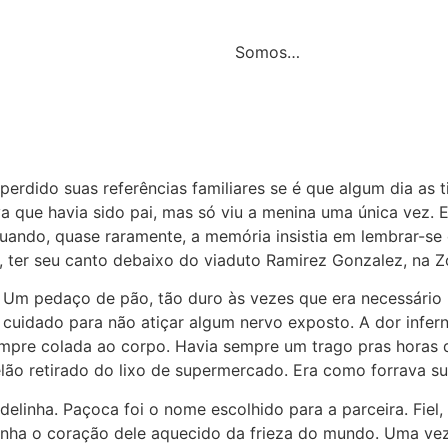
Somos…
 perdido suas referências familiares se é que algum dia as
 que havia sido pai, mas só viu a menina uma única vez. E
uando, quase raramente, a memória insistia em lembrar-se d
 ter seu canto debaixo do viaduto Ramirez Gonzalez, na Z
m pedaço de pão, tão duro às vezes que era necessário r
 cuidado para não atiçar algum nervo exposto. A dor infer
sempre colada ao corpo. Havia sempre um trago pras horas
elão retirado do lixo de supermercado. Era como forrava s
linha. Paçoca foi o nome escolhido para a parceira. Fiel, 
inha o coração dele aquecido da frieza do mundo. Uma ve