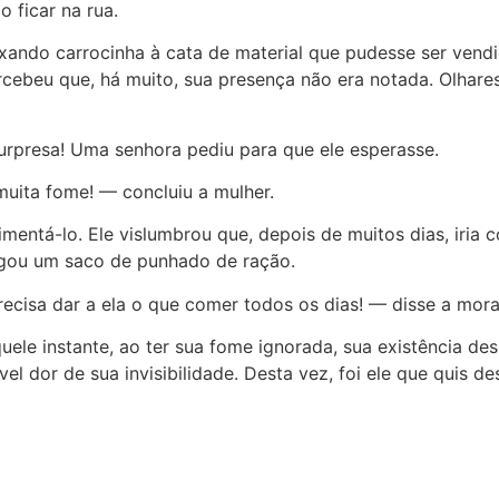
 ficar na rua.
uxando carrocinha à cata de material que pudesse ser vend
rcebeu que, há muito, sua presença não era notada. Olhare
Surpresa! Uma senhora pediu para que ele esperasse.
muita fome! — concluiu a mulher.
imentá-lo. Ele vislumbrou que, depois de muitos dias, iri
egou um saco de punhado de ração.
ecisa dar a ela o que comer todos os dias! — disse a mor
uele instante, ao ter sua fome ignorada, sua existência d
el dor de sua invisibilidade. Desta vez, foi ele que quis des