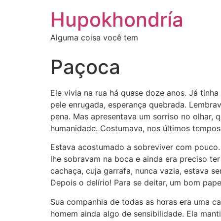
Ir
Hupokhondría
para
o
Alguma coisa você tem
conteúdo
Paçoca
Ele vivia na rua há quase doze anos. Já tinha
pele enrugada, esperança quebrada. Lembrava
pena. Mas apresentava um sorriso no olhar, q
humanidade. Costumava, nos últimos tempos,
Estava acostumado a sobreviver com pouco. U
lhe sobravam na boca e ainda era preciso ter
cachaça, cuja garrafa, nunca vazia, estava 
Depois o delírio! Para se deitar, um bom pap
Sua companhia de todas as horas era uma cade
homem ainda algo de sensibilidade. Ela mant