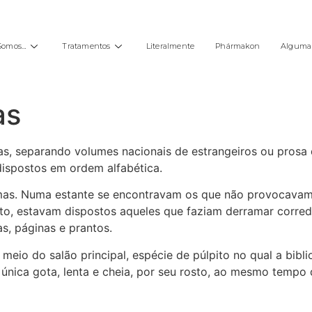
Somos…
Tratamentos
Literalmente
Phármakon
Alguma 
as
reas, separando volumes nacionais de estrangeiros ou pros
dispostos em ordem alfabética.
rimas. Numa estante se encontravam os que não provocavam
to, estavam dispostos aqueles que faziam derramar correde
s, páginas e prantos.
meio do salão principal, espécie de púlpito no qual a bib
a única gota, lenta e cheia, por seu rosto, ao mesmo tempo 