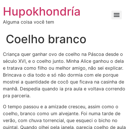
Ir
Hupokhondría
para
o
Alguma coisa você tem
conteúdo
Coelho branco
Criança quer ganhar ovo de coelho na Páscoa desde o
século XVI, e o coelho junto. Minha Alice ganhou o dela
e tratava como filho ou melhor amigo, não sei explicar.
Brincava o dia todo e só não dormia com ele porque
mostrei a quantidade de cocô que ficava na casinha de
manhã. Despedia quando ia pra aula e voltava correndo
pra parceria.
O tempo passou e a amizade cresceu, assim como o
coelho, branco como um alvejante. Foi numa tarde de
verão, com chuva torrencial, que esqueci o bicho no
quintal. Quando olhei pela janela, parecia coelho de aula