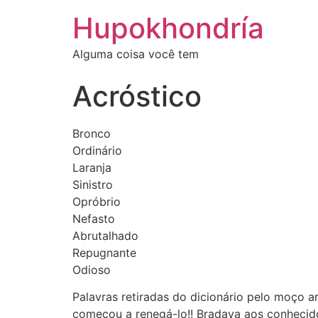
Ir
Hupokhondría
para
o
Alguma coisa você tem
conteúdo
Acróstico
Bronco
Ordinário
Laranja
Sinistro
Opróbrio
Nefasto
Abrutalhado
Repugnante
Odioso
Palavras retiradas do dicionário pelo moço 
começou a renegá-lo!! Bradava aos conhecido