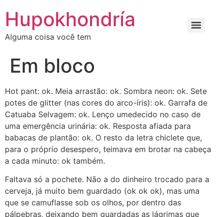
Ir
Hupokhondría
para
o
Alguma coisa você tem
conteúdo
Em bloco
Hot pant: ok. Meia arrastão: ok. Sombra neon: ok. Sete
potes de glitter (nas cores do arco-íris): ok. Garrafa de
Catuaba Selvagem: ok. Lenço umedecido no caso de
uma emergência urinária: ok. Resposta afiada para
babacas de plantão: ok. O resto da letra chiclete que,
para o próprio desespero, teimava em brotar na cabeça
a cada minuto: ok também.
Faltava só a pochete. Não a do dinheiro trocado para a
cerveja, já muito bem guardado (ok ok ok), mas uma
que se camuflasse sob os olhos, por dentro das
pálpebras, deixando bem guardadas as lágrimas que