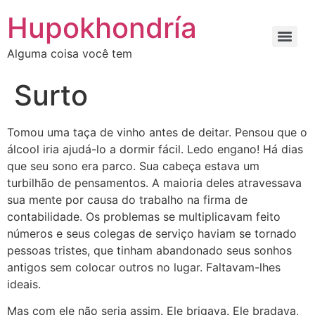
Ir
Hupokhondría
para
o
Alguma coisa você tem
conteúdo
Surto
Tomou uma taça de vinho antes de deitar. Pensou que o
álcool iria ajudá-lo a dormir fácil. Ledo engano! Há dias
que seu sono era parco. Sua cabeça estava um
turbilhão de pensamentos. A maioria deles atravessava
sua mente por causa do trabalho na firma de
contabilidade. Os problemas se multiplicavam feito
números e seus colegas de serviço haviam se tornado
pessoas tristes, que tinham abandonado seus sonhos
antigos sem colocar outros no lugar. Faltavam-lhes
ideais.
Mas com ele não seria assim. Ele brigava. Ele bradava,