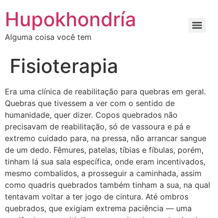
Ir
Hupokhondría
para
o
Alguma coisa você tem
conteúdo
Fisioterapia
Era uma clínica de reabilitação para quebras em geral.
Quebras que tivessem a ver com o sentido de
humanidade, quer dizer. Copos quebrados não
precisavam de reabilitação, só de vassoura e pá e
extremo cuidado para, na pressa, não arrancar sangue
de um dedo. Fêmures, patelas, tíbias e fíbulas, porém,
tinham lá sua sala específica, onde eram incentivados,
mesmo combalidos, a prosseguir a caminhada, assim
como quadris quebrados também tinham a sua, na qual
tentavam voltar a ter jogo de cintura. Até ombros
quebrados, que exigiam extrema paciência — uma