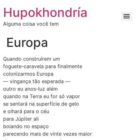
Ir
Hupokhondría
para
o
Alguma coisa você tem
conteúdo
Europa
Quando construírem um
foguete-caravela para finalmente
colonizarmos Europa
— vingança tão esperada —
outro eu anos-luz além
quando na Terra eu for só vapor
se sentará na superfície de gelo
e olhará para o céu
para Júpiter ali
boiando no espaço
parecendo mais de vinte vezes maior