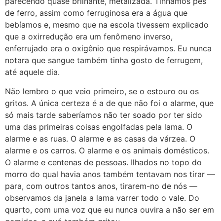
parecendo quase brilhante, metalizada. Tínhamos pés
de ferro, assim como ferruginosa era a água que
bebíamos e, mesmo que na escola tivessem explicado
que a oxirredução era um fenômeno inverso,
enferrujado era o oxigênio que respirávamos. Eu nunca
notara que sangue também tinha gosto de ferrugem,
até aquele dia.
Não lembro o que veio primeiro, se o estouro ou os
gritos. A única certeza é a de que não foi o alarme, que
só mais tarde saberíamos não ter soado por ter sido
uma das primeiras coisas engolfadas pela lama. O
alarme e as ruas. O alarme e as casas da várzea. O
alarme e os carros. O alarme e os animais domésticos.
O alarme e centenas de pessoas. Ilhados no topo do
morro do qual havia anos também tentavam nos tirar —
para, com outros tantos anos, tirarem-no de nós —
observamos da janela a lama varrer todo o vale. Do
quarto, com uma voz que eu nunca ouvira a não ser em