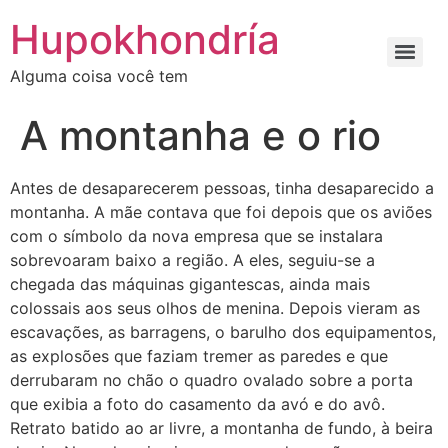
Ir
Hupokhondría
para
o
Alguma coisa você tem
conteúdo
A montanha e o rio
Antes de desaparecerem pessoas, tinha desaparecido a
montanha. A mãe contava que foi depois que os aviões
com o símbolo da nova empresa que se instalara
sobrevoaram baixo a região. A eles, seguiu-se a
chegada das máquinas gigantescas, ainda mais
colossais aos seus olhos de menina. Depois vieram as
escavações, as barragens, o barulho dos equipamentos,
as explosões que faziam tremer as paredes e que
derrubaram no chão o quadro ovalado sobre a porta
que exibia a foto do casamento da avó e do avô.
Retrato batido ao ar livre, a montanha de fundo, à beira