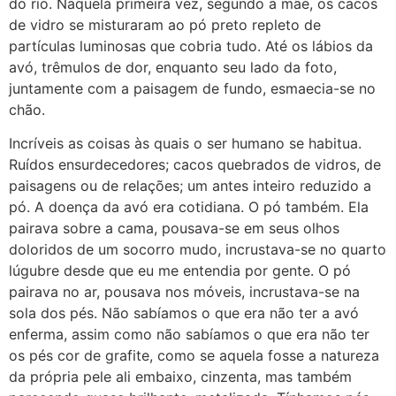
do rio. Naquela primeira vez, segundo a mãe, os cacos
de vidro se misturaram ao pó preto repleto de
partículas luminosas que cobria tudo. Até os lábios da
avó, trêmulos de dor, enquanto seu lado da foto,
juntamente com a paisagem de fundo, esmaecia-se no
chão.
Incríveis as coisas às quais o ser humano se habitua.
Ruídos ensurdecedores; cacos quebrados de vidros, de
paisagens ou de relações; um antes inteiro reduzido a
pó. A doença da avó era cotidiana. O pó também. Ela
pairava sobre a cama, pousava-se em seus olhos
doloridos de um socorro mudo, incrustava-se no quarto
lúgubre desde que eu me entendia por gente. O pó
pairava no ar, pousava nos móveis, incrustava-se na
sola dos pés. Não sabíamos o que era não ter a avó
enferma, assim como não sabíamos o que era não ter
os pés cor de grafite, como se aquela fosse a natureza
da própria pele ali embaixo, cinzenta, mas também