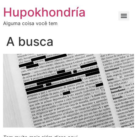
Ir
Hupokhondría
para
o
Alguma coisa você tem
conteúdo
A busca