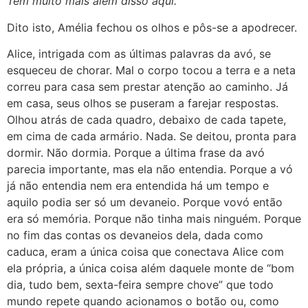
Tem muito mais além disso aqui.
Dito isto, Amélia fechou os olhos e pôs-se a apodrecer.
Alice, intrigada com as últimas palavras da avó, se
esqueceu de chorar. Mal o corpo tocou a terra e a neta
correu para casa sem prestar atenção ao caminho. Já
em casa, seus olhos se puseram a farejar respostas.
Olhou atrás de cada quadro, debaixo de cada tapete,
em cima de cada armário. Nada. Se deitou, pronta para
dormir. Não dormia. Porque a última frase da avó
parecia importante, mas ela não entendia. Porque a vó
já não entendia nem era entendida há um tempo e
aquilo podia ser só um devaneio. Porque vovó então
era só memória. Porque não tinha mais ninguém. Porque
no fim das contas os devaneios dela, dada como
caduca, eram a única coisa que conectava Alice com
ela própria, a única coisa além daquele monte de “bom
dia, tudo bem, sexta-feira sempre chove” que todo
mundo repete quando acionamos o botão ou, como