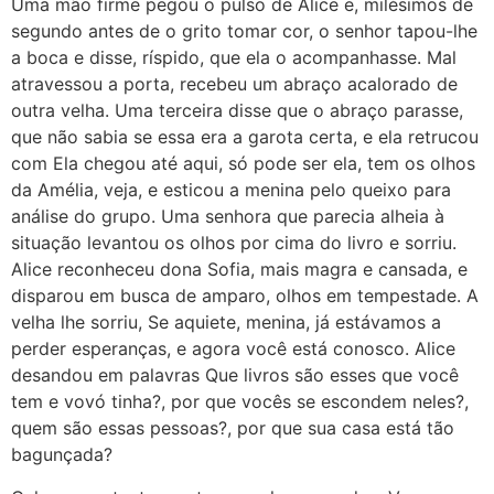
Uma mão firme pegou o pulso de Alice e, milésimos de
segundo antes de o grito tomar cor, o senhor tapou-lhe
a boca e disse, ríspido, que ela o acompanhasse. Mal
atravessou a porta, recebeu um abraço acalorado de
outra velha. Uma terceira disse que o abraço parasse,
que não sabia se essa era a garota certa, e ela retrucou
com Ela chegou até aqui, só pode ser ela, tem os olhos
da Amélia, veja, e esticou a menina pelo queixo para
análise do grupo. Uma senhora que parecia alheia à
situação levantou os olhos por cima do livro e sorriu.
Alice reconheceu dona Sofia, mais magra e cansada, e
disparou em busca de amparo, olhos em tempestade. A
velha lhe sorriu, Se aquiete, menina, já estávamos a
perder esperanças, e agora você está conosco. Alice
desandou em palavras Que livros são esses que você
tem e vovó tinha?, por que vocês se escondem neles?,
quem são essas pessoas?, por que sua casa está tão
bagunçada?