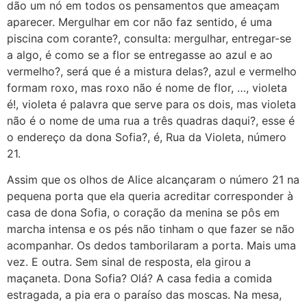
dão um nó em todos os pensamentos que ameaçam
aparecer. Mergulhar em cor não faz sentido, é uma
piscina com corante?, consulta: mergulhar, entregar-se
a algo, é como se a flor se entregasse ao azul e ao
vermelho?, será que é a mistura delas?, azul e vermelho
formam roxo, mas roxo não é nome de flor, …, violeta
é!, violeta é palavra que serve para os dois, mas violeta
não é o nome de uma rua a três quadras daqui?, esse é
o endereço da dona Sofia?, é, Rua da Violeta, número
21.
Assim que os olhos de Alice alcançaram o número 21 na
pequena porta que ela queria acreditar corresponder à
casa de dona Sofia, o coração da menina se pôs em
marcha intensa e os pés não tinham o que fazer se não
acompanhar. Os dedos tamborilaram a porta. Mais uma
vez. E outra. Sem sinal de resposta, ela girou a
maçaneta. Dona Sofia? Olá? A casa fedia a comida
estragada, a pia era o paraíso das moscas. Na mesa,