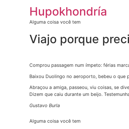
Ir
Hupokhondría
para
o
Alguma coisa você tem
conteúdo
Viajo porque prec
Comprou passagem num ímpeto: férias marca
Baixou Duolingo no aeroporto, bebeu o que p
Abraçou a amiga, passeou, viu coisas, se div
Dizem que caiu durante um beijo. Testemunha
Gustavo Burla
Alguma coisa você tem