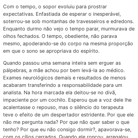
Com o tempo, o sopor evoluiu para prostrar
expectativas. Enfastiada de esperar o inesperável,
soterrou-se sob montanhas de travesseiros e edredons.
Enquanto durmo não vejo o tempo parar, murmurava de
olhos fechados. O tempo, obediente, não parava
mesmo, apoderando-se do corpo na mesma proporção
em que o sono se apropriava do espírito.
Quando passou uma semana inteira sem erguer as
pálpebras, a mãe achou por bem levá-la ao médico.
Exames neurológicos demais e resultados de menos
acabaram transferindo a responsabilidade para um
analista. Na hora marcada ela deitou-se no divã,
impaciente por um cochilo. Esperou que a voz dele lhe
acalentasse o repouso, mas o silêncio do terapeuta
teve o efeito de um despertador estridente. Por que ele
não me pergunta nada? Por que não quer saber o que
tenho? Por que eu não consigo dormir?, apavorava-se,
com os cílios cerrados. Quando ele roncou, arregalou