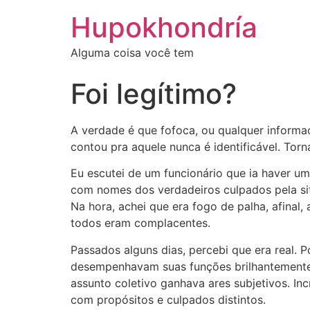
Ir
Hupokhondría
para
o
Alguma coisa você tem
conteúdo
Foi legítimo?
A verdade é que fofoca, ou qualquer inform
contou pra aquele nunca é identificável. Torna
Eu escutei de um funcionário que ia haver um
com nomes dos verdadeiros culpados pela si
Na hora, achei que era fogo de palha, afinal,
todos eram complacentes.
Passados alguns dias, percebi que era real. 
desempenhavam suas funções brilhantemente, 
assunto coletivo ganhava ares subjetivos. In
com propósitos e culpados distintos.