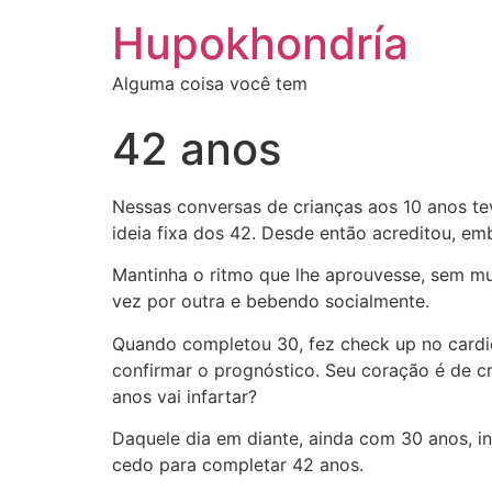
Ir
Hupokhondría
para
o
Alguma coisa você tem
conteúdo
42 anos
Nessas conversas de crianças aos 10 anos tev
ideia fixa dos 42. Desde então acreditou, emb
Mantinha o ritmo que lhe aprouvesse, sem mui
vez por outra e bebendo socialmente.
Quando completou 30, fez check up no cardiol
confirmar o prognóstico. Seu coração é de c
anos vai infartar?
Daquele dia em diante, ainda com 30 anos, i
cedo para completar 42 anos.