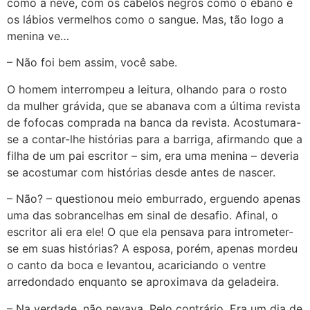
como a neve, com os cabelos negros como o ébano e
os lábios vermelhos como o sangue. Mas, tão logo a
menina ve…
– Não foi bem assim, você sabe.
O homem interrompeu a leitura, olhando para o rosto
da mulher grávida, que se abanava com a última revista
de fofocas comprada na banca da revista. Acostumara-
se a contar-lhe histórias para a barriga, afirmando que a
filha de um pai escritor – sim, era uma menina – deveria
se acostumar com histórias desde antes de nascer.
– Não? – questionou meio emburrado, erguendo apenas
uma das sobrancelhas em sinal de desafio. Afinal, o
escritor ali era ele! O que ela pensava para intrometer-
se em suas histórias? A esposa, porém, apenas mordeu
o canto da boca e levantou, acariciando o ventre
arredondado enquanto se aproximava da geladeira.
– Na verdade, não nevava. Pelo contrário. Era um dia de