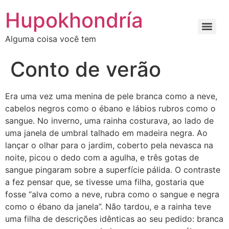
Ir
Hupokhondría
para
o
Alguma coisa você tem
conteúdo
Conto de verão
Era uma vez uma menina de pele branca como a neve,
cabelos negros como o ébano e lábios rubros como o
sangue. No inverno, uma rainha costurava, ao lado de
uma janela de umbral talhado em madeira negra. Ao
lançar o olhar para o jardim, coberto pela nevasca na
noite, picou o dedo com a agulha, e três gotas de
sangue pingaram sobre a superfície pálida. O contraste
a fez pensar que, se tivesse uma filha, gostaria que
fosse “alva como a neve, rubra como o sangue e negra
como o ébano da janela”. Não tardou, e a rainha teve
uma filha de descrições idênticas ao seu pedido: branca