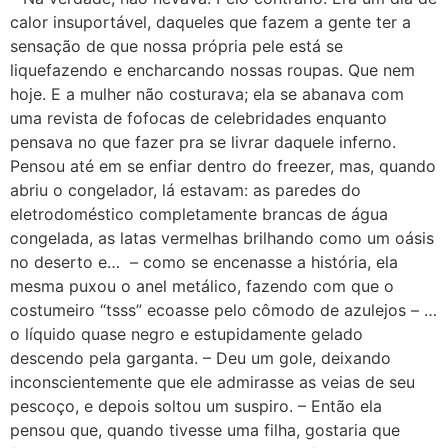
calor insuportável, daqueles que fazem a gente ter a
sensação de que nossa própria pele está se
liquefazendo e encharcando nossas roupas. Que nem
hoje. E a mulher não costurava; ela se abanava com
uma revista de fofocas de celebridades enquanto
pensava no que fazer pra se livrar daquele inferno.
Pensou até em se enfiar dentro do freezer, mas, quando
abriu o congelador, lá estavam: as paredes do
eletrodoméstico completamente brancas de água
congelada, as latas vermelhas brilhando como um oásis
no deserto e… – como se encenasse a história, ela
mesma puxou o anel metálico, fazendo com que o
costumeiro “tsss” ecoasse pelo cômodo de azulejos – …
o líquido quase negro e estupidamente gelado
descendo pela garganta. – Deu um gole, deixando
inconscientemente que ele admirasse as veias de seu
pescoço, e depois soltou um suspiro. – Então ela
pensou que, quando tivesse uma filha, gostaria que