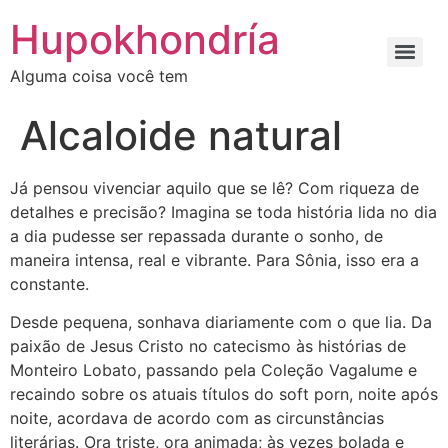
Ir
Hupokhondría
para
o
Alguma coisa você tem
conteúdo
Alcaloide natural
Já pensou vivenciar aquilo que se lê? Com riqueza de
detalhes e precisão? Imagina se toda história lida no dia
a dia pudesse ser repassada durante o sonho, de
maneira intensa, real e vibrante. Para Sônia, isso era a
constante.
Desde pequena, sonhava diariamente com o que lia. Da
paixão de Jesus Cristo no catecismo às histórias de
Monteiro Lobato, passando pela Coleção Vagalume e
recaindo sobre os atuais títulos do soft porn, noite após
noite, acordava de acordo com as circunstâncias
literárias. Ora triste, ora animada; às vezes bolada e