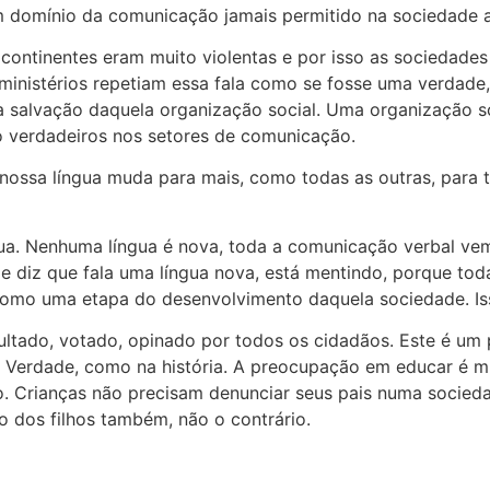
m domínio da comunicação jamais permitido na sociedade a
 continentes eram muito violentas e por isso as sociedades
 ministérios repetiam essa fala como se fosse uma verdad
salvação daquela organização social. Uma organização soc
o verdadeiros nos setores de comunicação.
 nossa língua muda para mais, como todas as outras, par
íngua. Nenhuma língua é nova, toda a comunicação verbal v
diz que fala uma língua nova, está mentindo, porque toda 
como uma etapa do desenvolvimento daquela sociedade. Is
ltado, votado, opinado por todos os cidadãos. Este é um
a Verdade, como na história. A preocupação em educar é m
o. Crianças não precisam denunciar seus pais numa socie
o dos filhos também, não o contrário.