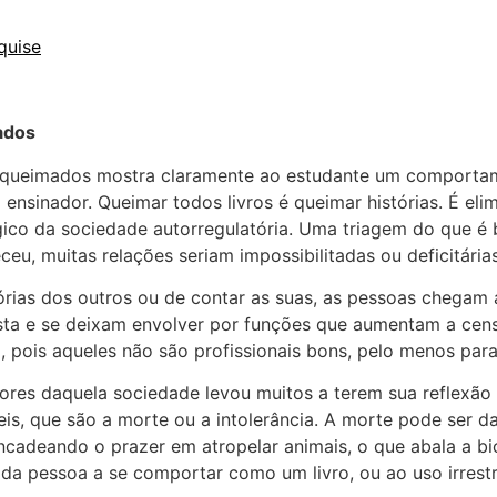
quise
ados
m queimados mostra claramente ao estudante um comporta
ensinador. Queimar todos livros é queimar histórias. É elim
ico da sociedade autorregulatória. Uma triagem do que é
, muitas relações seriam impossibilitadas ou deficitárias
órias dos outros ou de contar as suas, as pessoas chegam
justa e se deixam envolver por funções que aumentam a ce
pois aqueles não são profissionais bons, pelo menos para 
ores daquela sociedade levou muitos a terem sua reflexão
, que são a morte ou a intolerância. A morte pode ser da 
ncadeando o prazer em atropelar animais, o que abala a bio
cada pessoa a se comportar como um livro, ou ao uso irre