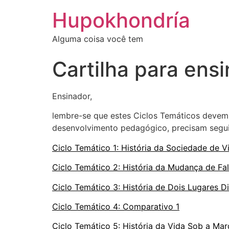
Ir
Hupokhondría
para
o
Alguma coisa você tem
conteúdo
Cartilha para ens
Ensinador,
lembre-se que estes Ciclos Temáticos devem
desenvolvimento pedagógico, precisam seguir
Ciclo Temático 1: História da Sociedade de V
Ciclo Temático 2: História da Mudança de Fa
Ciclo Temático 3: História de Dois Lugares D
Ciclo Temático 4: Comparativo 1
Ciclo Temático 5: História da Vida Sob a Mar