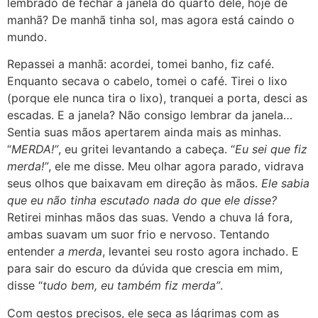
lembrado de fechar a janela do quarto dele, hoje de
manhã? De manhã tinha sol, mas agora está caindo o
mundo.
Repassei a manhã: acordei, tomei banho, fiz café.
Enquanto secava o cabelo, tomei o café. Tirei o lixo
(porque ele nunca tira o lixo), tranquei a porta, desci as
escadas. E a janela? Não consigo lembrar da janela…
Sentia suas mãos apertarem ainda mais as minhas.
“
MERDA!”
, eu gritei levantando a cabeça. “
Eu sei que fiz
merda!”
, ele me disse. Meu olhar agora parado, vidrava
seus olhos que baixavam em direção às mãos.
Ele sabia
que eu não tinha escutado nada do que ele disse?
Retirei minhas mãos das suas. Vendo a chuva lá fora,
ambas suavam um suor frio e nervoso. Tentando
entender
a merda
, levantei seu rosto agora inchado. E
para sair do escuro da dúvida que crescia em mim,
disse “
tudo bem, eu também fiz merda”
.
Com gestos precisos, ele seca as lágrimas com as