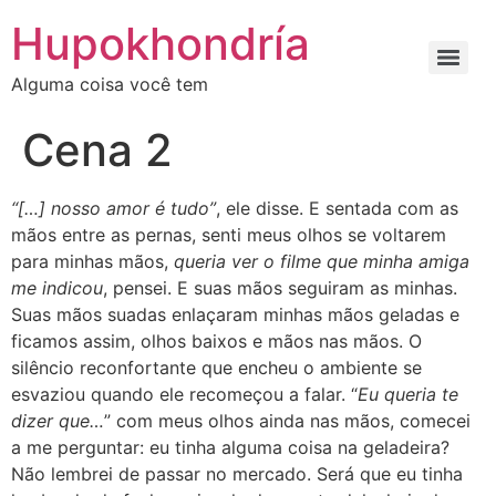
Ir
Hupokhondría
para
o
Alguma coisa você tem
conteúdo
Cena 2
“[…] nosso amor é tudo”
, ele disse. E sentada com as
mãos entre as pernas, senti meus olhos se voltarem
para minhas mãos,
queria ver o filme que minha amiga
me indicou
, pensei. E suas mãos seguiram as minhas.
Suas mãos suadas enlaçaram minhas mãos geladas e
ficamos assim, olhos baixos e mãos nas mãos. O
silêncio reconfortante que encheu o ambiente se
esvaziou quando ele recomeçou a falar. “
Eu queria te
dizer que…
”
com meus olhos ainda nas mãos, comecei
a me perguntar: eu tinha alguma coisa na geladeira?
Não lembrei de passar no mercado. Será que eu tinha