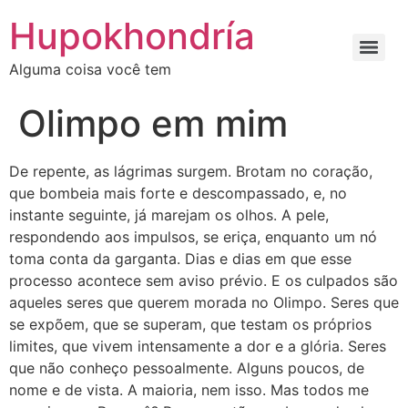
Ir
Hupokhondría
para
o
Alguma coisa você tem
conteúdo
Olimpo em mim
De repente, as lágrimas surgem. Brotam no coração,
que bombeia mais forte e descompassado, e, no
instante seguinte, já marejam os olhos. A pele,
respondendo aos impulsos, se eriça, enquanto um nó
toma conta da garganta. Dias e dias em que esse
processo acontece sem aviso prévio. E os culpados são
aqueles seres que querem morada no Olimpo. Seres que
se expõem, que se superam, que testam os próprios
limites, que vivem intensamente a dor e a glória. Seres
que não conheço pessoalmente. Alguns poucos, de
nome e de vista. A maioria, nem isso. Mas todos me