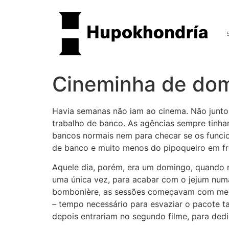
Cineminha de do
Havia semanas não iam ao cinema. Não juntos
trabalho de banco. As agências sempre tinham
bancos normais nem para checar se os funcion
de banco e muito menos do pipoqueiro em fr
Aquele dia, porém, era um domingo, quando n
uma única vez, para acabar com o jejum numa
bombonière, as sessões começavam com meia h
– tempo necessário para esvaziar o pacote t
depois entrariam no segundo filme, para ded