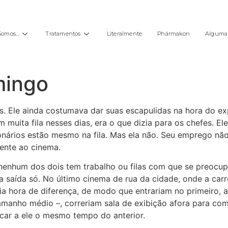
Somos…
Tratamentos
Literalmente
Phármakon
Alguma 
mingo
. Ele ainda costumava dar suas escapulidas na hora do ex
 muita fila nesses dias, era o que dizia para os chefes. E
ários estão mesmo na fila. Mas ela não. Seu emprego não i
ente ao cinema.
enhum dos dois tem trabalho ou filas com que se preocupar
 saída só. No último cinema de rua da cidade, onde a car
ora de diferença, de modo que entrariam no primeiro, ass
amanho médio –, correriam sala de exibição afora para co
icar a ele o mesmo tempo do anterior.