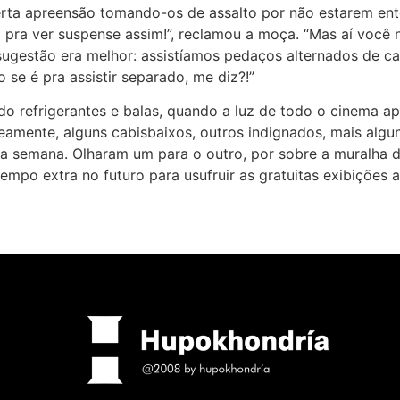
rta apreensão tomando-os de assalto por não estarem ente
pra ver suspense assim!”, reclamou a moça. “Mas aí você nã
a sugestão era melhor: assistíamos pedaços alternados de 
o se é pra assistir separado, me diz?!”
o refrigerantes e balas, quando a luz de todo o cinema ap
amente, alguns cabisbaixos, outros indignados, mais algun
e a semana. Olharam um para o outro, por sobre a muralha
mpo extra no futuro para usufruir as gratuitas exibições a